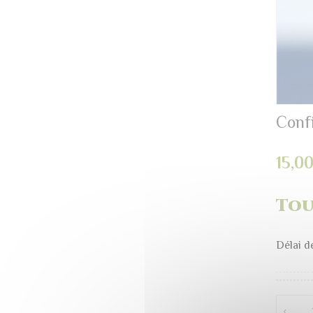
Confi
15,0
Tou
Délai de