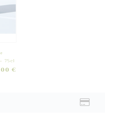
le
 – 75cl
,00
€